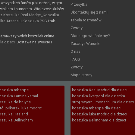
a wszystkich fanów piłki nożnej, w tym
Przesyłka
wiskiem i numerem. Większość klubów
Skontaktuj się z nami
Koszulka Real Madryt,
Koszulka
 z
,
Tabela rozmiarów
lka Arsenalu
Koszulka PSG
,
i tak
Zwroty
Dlaczego właśnie my?
ajwiększy wybór koszulek online.
la dzieci
. Dostawa na świecie i
Zasady i Warunki
O nas
FAQS
Zwroty
Mapa strony
oszulka mbappe
koszulka Real Madrid dla dzieci
oszulka Lamine Yamal
koszulka liverpool dla dziecka
oszulka de bruyne
strój bayernu monachium dla dzieci
trój piłkarski luka modrić
koszulka mbappe dla dzieci
oszulka Haaland
koszulka luka modric dla dzieci
oszulka Bellingham
koszulka Bellingham dla dzieci