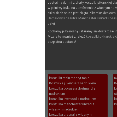
Jesteśmy dumni z oferty koszulki piłkarskiej dl
w pełni wydruku na zamówienie z własnym naz
piłkarskich shirta jest objęta Pilkarskisklep.com,
Barcelony
Koszulka Manchester United
Koszu
,
,
dalej.
Kochamy piłkę nożną i staramy się dostarczać n
koszulki piłkarskie d
Można tu również znaleźć
bezpłatna dostawa!
koszulki realu madryt tanio
K
Koszulka juventus z nadrukiem
K
koszulka borussia dortmund z
k
nadrukiem
s
koszulka liverpool z nadrukiem
k
koszulka manchester united z
k
własnym nadrukiem
koszulka arsenal z własnym