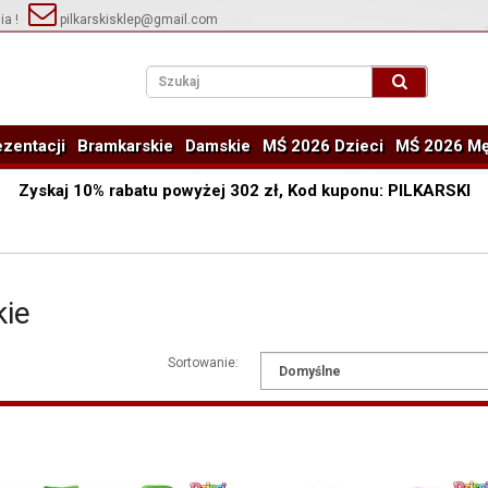
ia !
pilkarskisklep@gmail.com
zentacji
Bramkarskie
Damskie
MŚ 2026 Dzieci
MŚ 2026 Mę
Zyskaj
10%
rabatu powyżej
302
zł, Kod kuponu:
PILKARSKI
kie
Sortowanie: