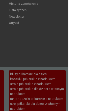
Historia zamówienia
Lista życzeń
Newsletter
Artykuł
bluzy piłkarskie dla dzieci
koszulki piłkarskie z nadrukiem
stroje piłkarskie z nadrukiem
stroje piłkarskie dla dzieci z własnym
nadrukiem
tanie koszulki piłkarskie z nadrukiem
strój piłkarski dla dzieci z własnym
nadrukiem