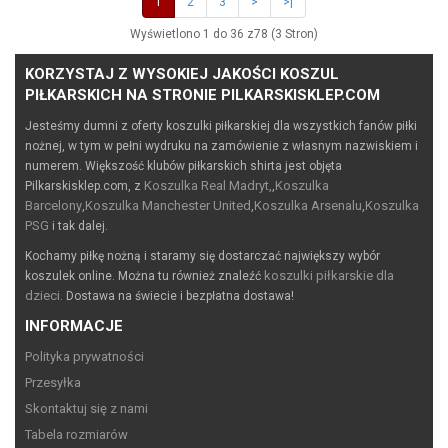
1
2
3
>
>|
Wyświetlono 1 do 36 z78 (3 Stron)
KORZYSTAJ Z WYSOKIEJ JAKOŚCI KOSZUL
PIŁKARSKICH NA STRONIE PILKARSKISKLEP.COM
Jesteśmy dumni z oferty koszulki piłkarskiej dla wszystkich fanów piłki
nożnej, w tym w pełni wydruku na zamówienie z własnym nazwiskiem i
numerem. Większość klubów piłkarskich shirta jest objęta
Koszulka Real Madryt,
Koszulka
Pilkarskisklep.com, z
,
Barcelony
Koszulka Manchester United
Koszulka Arsenalu
Koszulka
,
,
,
PSG
i tak dalej.
Kochamy piłkę nożną i staramy się dostarczać największy wybór
koszulki piłkarskie dla
koszulek online. Można tu również znaleźć
dzieci
. Dostawa na świecie i bezpłatna dostawa!
INFORMACJE
Polityka prywatności
Przesyłka
Skontaktuj się z nami
Tabela rozmiarów