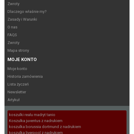
Zwroty
Dlaczego właśnie my?
Zasady i Warunki
O nas
FAQS
Zwroty
Mapa strony
MOJE KONTO
Moje konto
Historia zamówienia
Lista życzeń
Newsletter
Artykuł
koszulki realu madryt tanio
Koszulka juventus z nadrukiem
koszulka borussia dortmund z nadrukiem
koszulka liverpool z nadrukiem