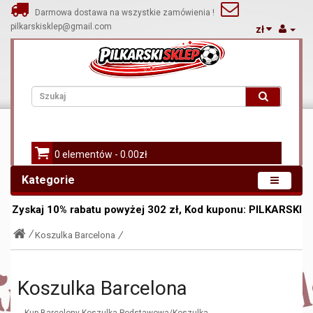
Darmowa dostawa na wszystkie zamówienia !
pilkarskisklep@gmail.com
zł
0 elementów - 0.00zł
Kategorie
Zyskaj
10%
rabatu powyżej
302
zł, Kod kuponu:
PILKARSKI
Koszulka Barcelona
Koszulka Barcelona