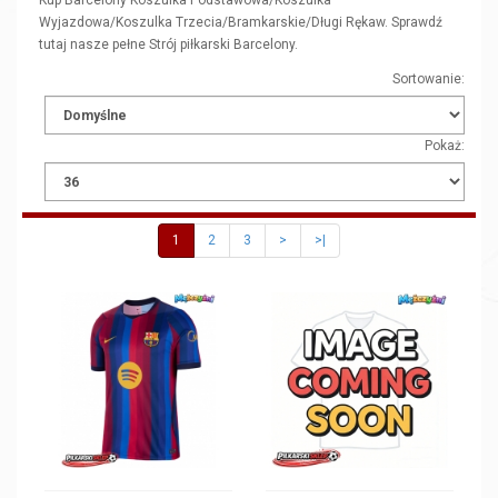
Kup Barcelony Koszulka Podstawowa/Koszulka
Wyjazdowa/Koszulka Trzecia/Bramkarskie/Długi Rękaw. Sprawdź
tutaj nasze pełne Strój piłkarski Barcelony.
Sortowanie:
Pokaż:
1
2
3
>
>|