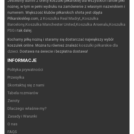
Jesteśmy dumni z oferty koszulki piłkarskiej dla wszystkich fanów piłki
nożnej, w tym w pełni wydruku na zamówienie z własnym nazwiskiem i
numerem. Większość klubów piłkarskich shirta jest objęta
Koszulka Real Madryt,
Koszulka
Pilkarskisklep.com, z
,
Barcelony
Koszulka Manchester United
Koszulka Arsenalu
Koszulka
,
,
,
PSG
i tak dalej.
Kochamy piłkę nożną i staramy się dostarczać największy wybór
koszulki piłkarskie dla
koszulek online. Można tu również znaleźć
dzieci
. Dostawa na świecie i bezpłatna dostawa!
INFORMACJE
Polityka prywatności
Przesyłka
Skontaktuj się z nami
Tabela rozmiarów
Zwroty
Dlaczego właśnie my?
Zasady i Warunki
O nas
FAQS