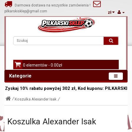
Darmowa dostawa na wszystkie zamówienia !
pilkarskisklep@gmail.com
zł
0 elementów - 0.00zł
Kategorie
Zyskaj
10%
rabatu powyżej
302
zł, Kod kuponu:
PILKARSKI
Koszulka Alexander Isak
Koszulka Alexander Isak