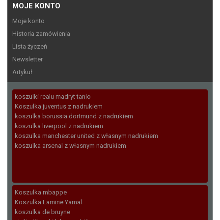
MOJE KONTO
Moje konto
Historia zamówienia
Lista życzeń
Newsletter
Artykuł
koszulki realu madryt tanio
Koszulka juventus z nadrukiem
koszulka borussia dortmund z nadrukiem
koszulka liverpool z nadrukiem
koszulka manchester united z własnym nadrukiem
koszulka arsenal z własnym nadrukiem
Koszulka mbappe
Koszulka Lamine Yamal
koszulka de bruyne