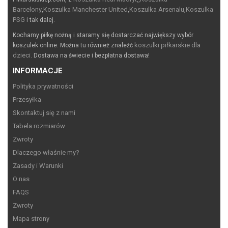
Barcelony
Koszulka Manchester United
Koszulka Arsenalu
Koszulka
,
,
,
PSG
i tak dalej.
Kochamy piłkę nożną i staramy się dostarczać największy wybór
koszulki piłkarskie dla
koszulek online. Można tu również znaleźć
dzieci
. Dostawa na świecie i bezpłatna dostawa!
INFORMACJE
Polityka prywatności
Przesyłka
Skontaktuj się z nami
Tabela rozmiarów
Zwroty
Dlaczego właśnie my?
Zasady i Warunki
O nas
FAQS
Zwroty
Mapa strony