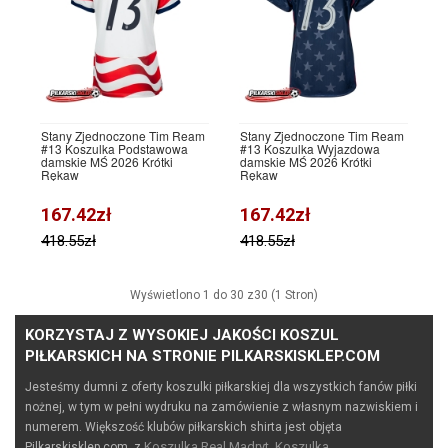
Stany Zjednoczone Tim Ream
Stany Zjednoczone Tim Ream
#13 Koszulka Podstawowa
#13 Koszulka Wyjazdowa
damskie MŚ 2026 Krótki
damskie MŚ 2026 Krótki
Rękaw
Rękaw
167.42zł
167.42zł
418.55zł
418.55zł
Wyświetlono 1 do 30 z30 (1 Stron)
KORZYSTAJ Z WYSOKIEJ JAKOŚCI KOSZUL
PIŁKARSKICH NA STRONIE PILKARSKISKLEP.COM
Jesteśmy dumni z oferty koszulki piłkarskiej dla wszystkich fanów piłki
nożnej, w tym w pełni wydruku na zamówienie z własnym nazwiskiem i
numerem. Większość klubów piłkarskich shirta jest objęta
Koszulka Real Madryt,
Koszulka
Pilkarskisklep.com, z
,