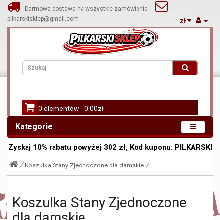
Darmowa dostawa na wszystkie zamówienia !
pilkarskisklep@gmail.com
zł
0 elementów - 0.00zł
Kategorie
Zyskaj
10%
rabatu powyżej
302
zł, Kod kuponu:
PILKARSKI
Koszulka Stany Zjednoczone dla damskie
Koszulka Stany Zjednoczone
dla damskie