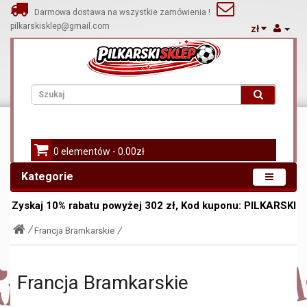
Darmowa dostawa na wszystkie zamówienia !
pilkarskisklep@gmail.com
zł
0 elementów - 0.00zł
Kategorie
Zyskaj
10%
rabatu powyżej
302
zł, Kod kuponu:
PILKARSKI
Francja Bramkarskie
Francja Bramkarskie