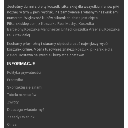
Jesteśmy dumni z oferty koszulki piłkarskiej dla wszystkich fanów piłki
nożnej, w tym w pełni wydruku na zamówienie z własnym nazwiskiem i
numerem. Większość klubów piłkarskich shirta jest objęta
Koszulka Real Madryt,
Koszulka
Pilkarskisklep.com, z
,
Barcelony
Koszulka Manchester United
Koszulka Arsenalu
Koszulka
,
,
,
PSG
i tak dalej.
Kochamy piłkę nożną i staramy się dostarczać największy wybór
koszulki piłkarskie dla
koszulek online. Można tu również znaleźć
dzieci
. Dostawa na świecie i bezpłatna dostawa!
INFORMACJE
Polityka prywatności
Przesyłka
Skontaktuj się z nami
Tabela rozmiarów
Zwroty
Dlaczego właśnie my?
Zasady i Warunki
O nas