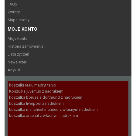
FAQS
Zwroty
Mapa strony
MOJE KONTO
Moje konto
Historia zamówienia
Lista życzeń
Newsletter
Artykuł
koszulki realu madryt tanio
Koszulka juventus z nadrukiem
koszulka borussia dortmund z nadrukiem
koszulka liverpool z nadrukiem
koszulka manchester united z własnym nadrukiem
koszulka arsenal z własnym nadrukiem