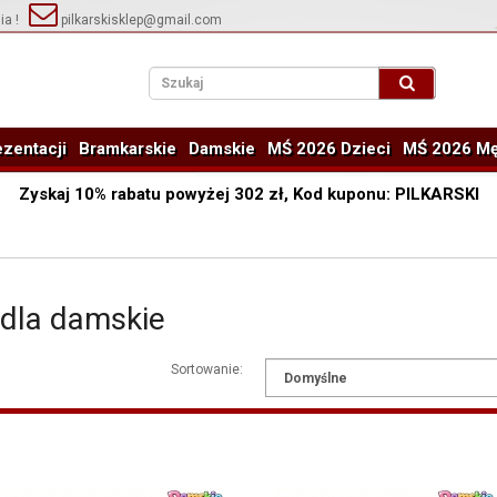
ia !
pilkarskisklep@gmail.com
zentacji
Bramkarskie
Damskie
MŚ 2026 Dzieci
MŚ 2026 Mę
Zyskaj
10%
rabatu powyżej
302
zł, Kod kuponu:
PILKARSKI
 dla damskie
Sortowanie: