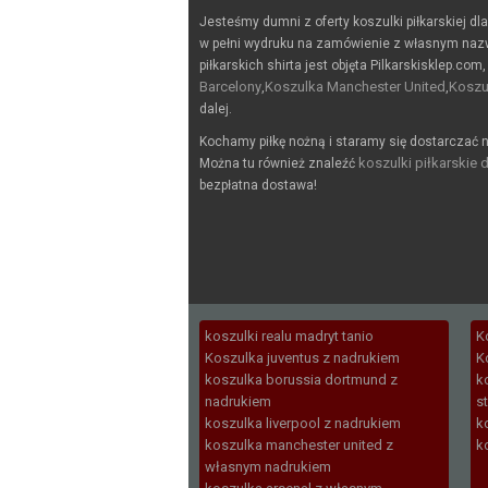
Jesteśmy dumni z oferty koszulki piłkarskiej dl
w pełni wydruku na zamówienie z własnym naz
piłkarskich shirta jest objęta Pilkarskisklep.com,
Barcelony
Koszulka Manchester United
Koszu
,
,
dalej.
Kochamy piłkę nożną i staramy się dostarczać n
koszulki piłkarskie d
Można tu również znaleźć
bezpłatna dostawa!
koszulki realu madryt tanio
K
Koszulka juventus z nadrukiem
K
koszulka borussia dortmund z
k
nadrukiem
s
koszulka liverpool z nadrukiem
k
koszulka manchester united z
k
własnym nadrukiem