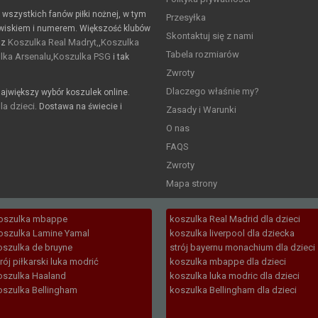
a wszystkich fanów piłki nożnej, w tym
Przesyłka
wiskiem i numerem. Większość klubów
Skontaktuj się z nami
Koszulka Real Madryt,
Koszulka
 z
,
Tabela rozmiarów
lka Arsenalu
Koszulka PSG
,
i tak
Zwroty
Dlaczego właśnie my?
ajwiększy wybór koszulek online.
la dzieci
. Dostawa na świecie i
Zasady i Warunki
O nas
FAQS
Zwroty
Mapa strony
oszulka mbappe
koszulka Real Madrid dla dzieci
oszulka Lamine Yamal
koszulka liverpool dla dziecka
oszulka de bruyne
strój bayernu monachium dla dzieci
trój piłkarski luka modrić
koszulka mbappe dla dzieci
oszulka Haaland
koszulka luka modric dla dzieci
oszulka Bellingham
koszulka Bellingham dla dzieci