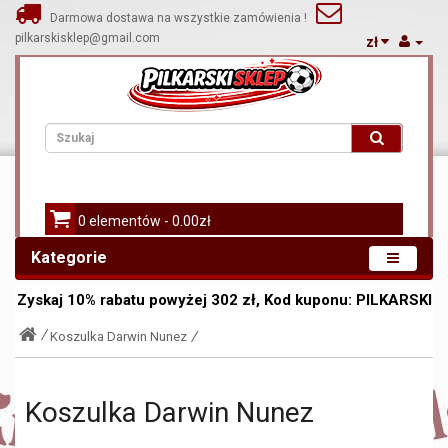
Darmowa dostawa na wszystkie zamówienia !
pilkarskisklep@gmail.com
zł
0 elementów - 0.00zł
Kategorie
Zyskaj
10%
rabatu powyżej
302
zł, Kod kuponu:
PILKARSKI
Koszulka Darwin Nunez
Koszulka Darwin Nunez