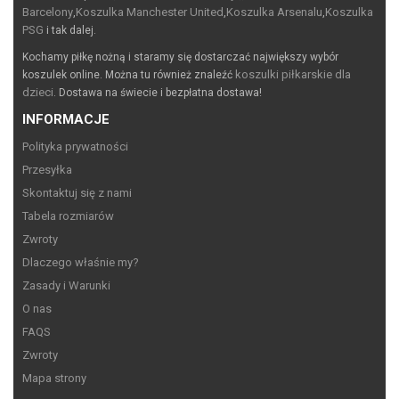
Barcelony
Koszulka Manchester United
Koszulka Arsenalu
Koszulka
,
,
,
PSG
i tak dalej.
Kochamy piłkę nożną i staramy się dostarczać największy wybór
koszulki piłkarskie dla
koszulek online. Można tu również znaleźć
dzieci
. Dostawa na świecie i bezpłatna dostawa!
INFORMACJE
Polityka prywatności
Przesyłka
Skontaktuj się z nami
Tabela rozmiarów
Zwroty
Dlaczego właśnie my?
Zasady i Warunki
O nas
FAQS
Zwroty
Mapa strony