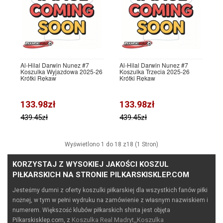
Al-Hilal Darwin Nunez #7
Al-Hilal Darwin Nunez #7
Koszulka Wyjazdowa 2025-26
Koszulka Trzecia 2025-26
Krótki Rękaw
Krótki Rękaw
133.98zł
133.98zł
439.45zł
439.45zł
Wyświetlono 1 do 18 z18 (1 Stron)
KORZYSTAJ Z WYSOKIEJ JAKOŚCI KOSZUL
PIŁKARSKICH NA STRONIE PILKARSKISKLEP.COM
Jesteśmy dumni z oferty koszulki piłkarskiej dla wszystkich fanów piłki
nożnej, w tym w pełni wydruku na zamówienie z własnym nazwiskiem i
numerem. Większość klubów piłkarskich shirta jest objęta
Koszulka Real Madryt,
Koszulka
Pilkarskisklep.com, z
,