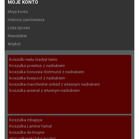
MOJE KONTO
Moje konto
Historia zamówienia
Lista życzeń
Newsletter
Artykuł
koszulki realu madryt tanio
Koszulka juventus z nadrukiem
koszulka borussia dortmund z nadrukiem
koszulka liverpool z nadrukiem
koszulka manchester united z własnym nadrukiem
koszulka arsenal z własnym nadrukiem
Koszulka mbappe
Koszulka Lamine Yamal
koszulka de bruyne
strój piłkarski luka modrić