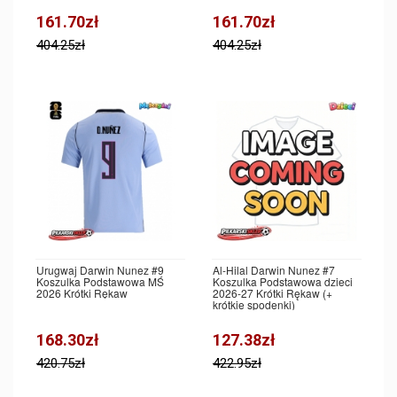
161.70zł
161.70zł
404.25zł
404.25zł
Urugwaj Darwin Nunez #9
Al-Hilal Darwin Nunez #7
Koszulka Podstawowa MŚ
Koszulka Podstawowa dzieci
2026 Krótki Rękaw
2026-27 Krótki Rękaw (+
krótkie spodenki)
168.30zł
127.38zł
420.75zł
422.95zł