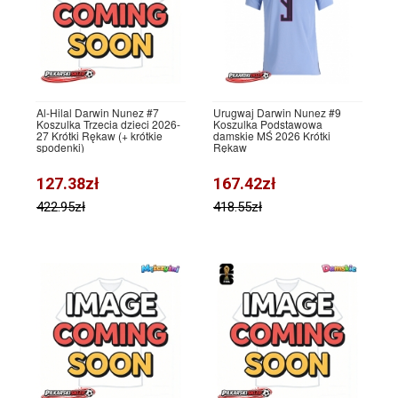
Al-Hilal Darwin Nunez #7
Urugwaj Darwin Nunez #9
Koszulka Trzecia dzieci 2026-
Koszulka Podstawowa
27 Krótki Rękaw (+ krótkie
damskie MŚ 2026 Krótki
spodenki)
Rękaw
127.38zł
167.42zł
422.95zł
418.55zł