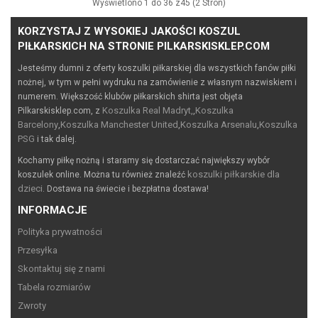
Wyświetlono 1 do 36 z45 (2 Stron)
KORZYSTAJ Z WYSOKIEJ JAKOŚCI KOSZUL
PIŁKARSKICH NA STRONIE PILKARSKISKLEP.COM
Jesteśmy dumni z oferty koszulki piłkarskiej dla wszystkich fanów piłki
nożnej, w tym w pełni wydruku na zamówienie z własnym nazwiskiem i
numerem. Większość klubów piłkarskich shirta jest objęta
Koszulka Real Madryt,
Koszulka
Pilkarskisklep.com, z
,
Barcelony
Koszulka Manchester United
Koszulka Arsenalu
Koszulka
,
,
,
PSG
i tak dalej.
Kochamy piłkę nożną i staramy się dostarczać największy wybór
koszulki piłkarskie dla
koszulek online. Można tu również znaleźć
dzieci
. Dostawa na świecie i bezpłatna dostawa!
INFORMACJE
Polityka prywatności
Przesyłka
Skontaktuj się z nami
Tabela rozmiarów
Zwroty