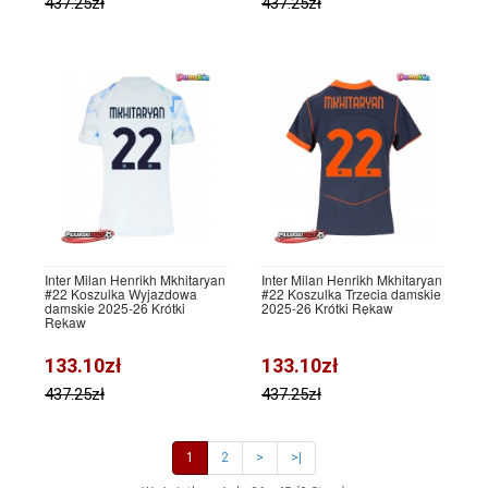
437.25zł
437.25zł
Inter Milan Henrikh Mkhitaryan
Inter Milan Henrikh Mkhitaryan
#22 Koszulka Wyjazdowa
#22 Koszulka Trzecia damskie
damskie 2025-26 Krótki
2025-26 Krótki Rękaw
Rękaw
133.10zł
133.10zł
437.25zł
437.25zł
1
2
>
>|