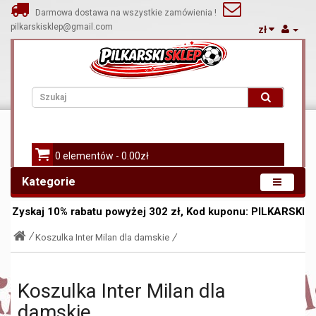
Darmowa dostawa na wszystkie zamówienia !
pilkarskisklep@gmail.com
zł
0 elementów - 0.00zł
Kategorie
Zyskaj
10%
rabatu powyżej
302
zł, Kod kuponu:
PILKARSKI
Koszulka Inter Milan dla damskie
Koszulka Inter Milan dla
damskie