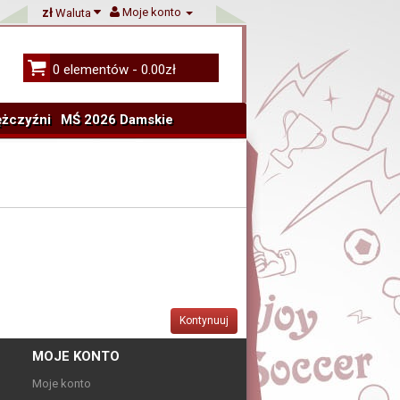
zł
Moje konto
Waluta
0 elementów - 0.00zł
żczyźni
MŚ 2026 Damskie
Kontynuuj
MOJE KONTO
Moje konto