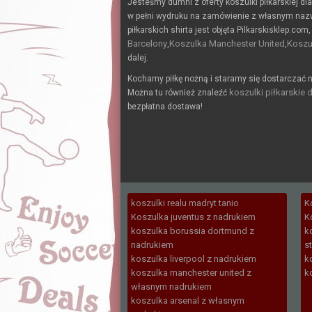
Jesteśmy dumni z oferty koszulki piłkarskiej dl
w pełni wydruku na zamówienie z własnym naz
piłkarskich shirta jest objęta Pilkarskisklep.com,
Barcelony
Koszulka Manchester United
Koszu
,
,
dalej.
Kochamy piłkę nożną i staramy się dostarczać n
koszulki piłkarskie d
Można tu również znaleźć
bezpłatna dostawa!
koszulki realu madryt tanio
K
Koszulka juventus z nadrukiem
K
koszulka borussia dortmund z
k
nadrukiem
s
koszulka liverpool z nadrukiem
k
koszulka manchester united z
k
własnym nadrukiem
koszulka arsenal z własnym