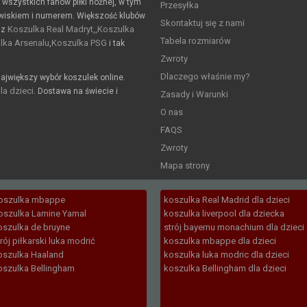
a wszystkich fanów piłki nożnej, w tym
Przesyłka
wiskiem i numerem. Większość klubów
Skontaktuj się z nami
Koszulka Real Madryt,
Koszulka
 z
,
Tabela rozmiarów
lka Arsenalu
Koszulka PSG
,
i tak
Zwroty
Dlaczego właśnie my?
ajwiększy wybór koszulek online.
la dzieci
. Dostawa na świecie i
Zasady i Warunki
O nas
FAQS
Zwroty
Mapa strony
oszulka mbappe
koszulka Real Madrid dla dzieci
oszulka Lamine Yamal
koszulka liverpool dla dziecka
oszulka de bruyne
strój bayernu monachium dla dzieci
trój piłkarski luka modrić
koszulka mbappe dla dzieci
oszulka Haaland
koszulka luka modric dla dzieci
oszulka Bellingham
koszulka Bellingham dla dzieci