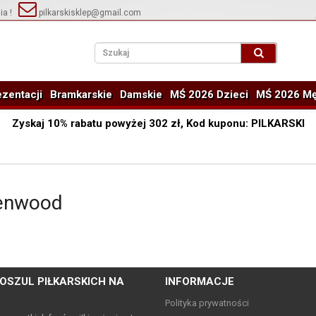
ia !
pilkarskisklep@gmail.com
zentacji
Bramkarskie
Damskie
MŚ 2026 Dzieci
MŚ 2026 Mę
Zyskaj
10%
rabatu powyżej
302
zł, Kod kuponu:
PILKARSKI
enwood
OSZUL PIŁKARSKICH NA
INFORMACJE
Polityka prywatności