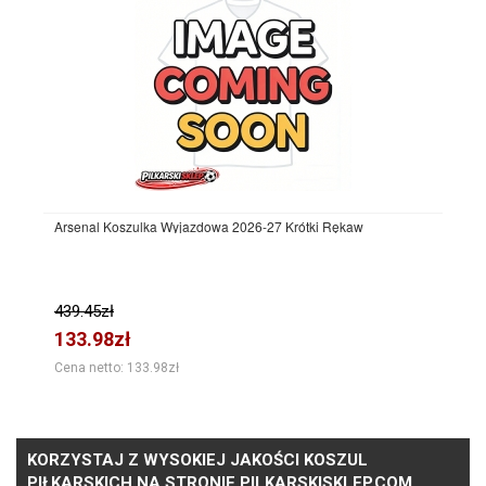
Arsenal Koszulka Wyjazdowa 2026-27 Krótki Rękaw
439.45zł
133.98zł
Cena netto: 133.98zł
KORZYSTAJ Z WYSOKIEJ JAKOŚCI KOSZUL
PIŁKARSKICH NA STRONIE PILKARSKISKLEP.COM