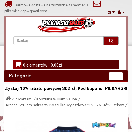
Darmowa dostawa na wszystkie zamówienia !
pilkarskisklep@gmail.com
zł
0 elementów - 0.00zł
Kategorie
Zyskaj
10%
rabatu powyżej
302
zł, Kod kuponu:
PILKARSKI
Piłkarzami
Koszulka William Saliba
Arsenal William Saliba #2 Koszulka Wyjazdowa 2025-26 Krótki Rękaw