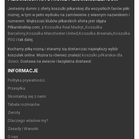
Jesteśmy dumni z oferty koszulki piłkarskiej dla wszystkich fanów piłki
nożnej, w tym w pełni wydruku na zamówienie z własnym nazwiskiem i
numerem. Większość klubów piłkarskich shirta jest objęta
Koszulka Real Madryt,
Koszulka
Pilkarskisklep.com, z
,
Barcelony
Koszulka Manchester United
Koszulka Arsenalu
Koszulka
,
,
,
PSG
i tak dalej.
Kochamy piłkę nożną i staramy się dostarczać największy wybór
koszulki piłkarskie dla
koszulek online. Można tu również znaleźć
dzieci
. Dostawa na świecie i bezpłatna dostawa!
INFORMACJE
Polityka prywatności
Przesyłka
Skontaktuj się z nami
Tabela rozmiarów
Zwroty
Dlaczego właśnie my?
Zasady i Warunki
O nas