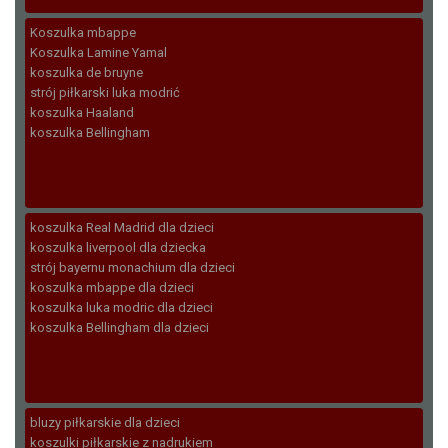
Koszulka mbappe
Koszulka Lamine Yamal
koszulka de bruyne
strój piłkarski luka modrić
koszulka Haaland
koszulka Bellingham
koszulka Real Madrid dla dzieci
koszulka liverpool dla dziecka
strój bayernu monachium dla dzieci
koszulka mbappe dla dzieci
koszulka luka modric dla dzieci
koszulka Bellingham dla dzieci
bluzy piłkarskie dla dzieci
koszulki piłkarskie z nadrukiem