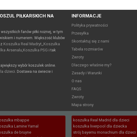
OSZUL PIŁKARSKICH NA
INFORMACJE
Polityka prywatności
a wszystkich fanów piłki nożnej, w tym
Przesyłka
wiskiem i numerem. Większość klubów
Skontaktuj się z nami
Koszulka Real Madryt,
Koszulka
 z
,
Tabela rozmiarów
lka Arsenalu
Koszulka PSG
,
i tak
Zwroty
Dlaczego właśnie my?
ajwiększy wybór koszulek online.
la dzieci
. Dostawa na świecie i
Zasady i Warunki
O nas
FAQS
Zwroty
Mapa strony
oszulka mbappe
koszulka Real Madrid dla dzieci
oszulka Lamine Yamal
koszulka liverpool dla dziecka
oszulka de bruyne
strój bayernu monachium dla dzieci