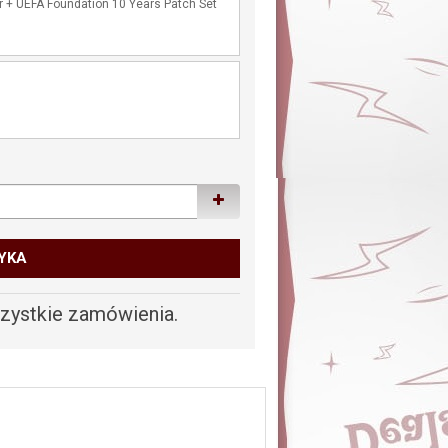
r + UEFA Foundation 10 Years Patch Set
YKA
ystkie zamówienia.