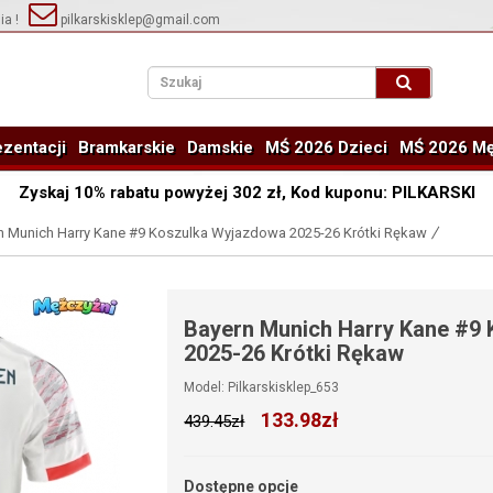
ia !
pilkarskisklep@gmail.com
zentacji
Bramkarskie
Damskie
MŚ 2026 Dzieci
MŚ 2026 Mę
Zyskaj
10%
rabatu powyżej
302
zł, Kod kuponu:
PILKARSKI
n Munich Harry Kane #9 Koszulka Wyjazdowa 2025-26 Krótki Rękaw
Bayern Munich Harry Kane #9
2025-26 Krótki Rękaw
Model: Pilkarskisklep_653
133.98zł
439.45zł
Dostępne opcje