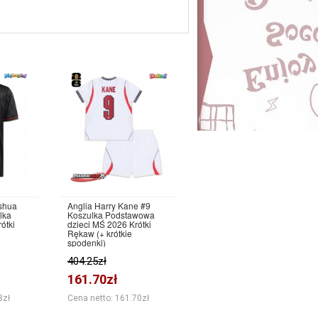
shua
Anglia Harry Kane #9
lka
Koszulka Podstawowa
ótki
dzieci MŚ 2026 Krótki
Rękaw (+ krótkie
spodenki)
404.25zł
161.70zł
8zł
Cena netto: 161.70zł