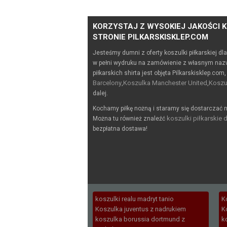
KORZYSTAJ Z WYSOKIEJ JAKOŚCI K
STRONIE PILKARSKISKLEP.COM
Jesteśmy dumni z oferty koszulki piłkarskiej dl
w pełni wydruku na zamówienie z własnym naz
piłkarskich shirta jest objęta Pilkarskisklep.com,
Barcelony
Koszulka Manchester United
Koszu
,
,
dalej.
Kochamy piłkę nożną i staramy się dostarczać n
koszulki piłkarskie d
Można tu również znaleźć
bezpłatna dostawa!
koszulki realu madryt tanio
K
Koszulka juventus z nadrukiem
K
koszulka borussia dortmund z
k