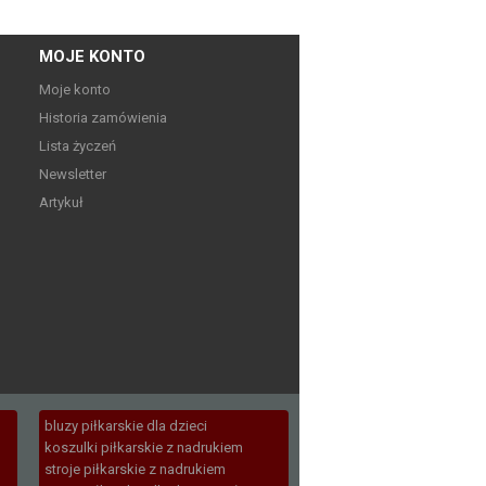
MOJE KONTO
Moje konto
Historia zamówienia
Lista życzeń
Newsletter
Artykuł
bluzy piłkarskie dla dzieci
koszulki piłkarskie z nadrukiem
stroje piłkarskie z nadrukiem