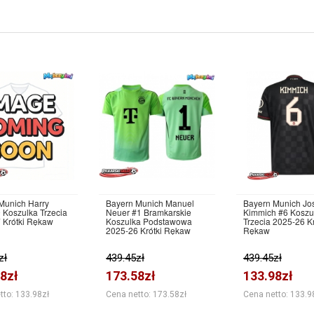
Munich Harry
Bayern Munich Manuel
Bayern Munich Jo
 Koszulka Trzecia
Neuer #1 Bramkarskie
Kimmich #6 Koszu
 Krótki Rękaw
Koszulka Podstawowa
Trzecia 2025-26 Kr
2025-26 Krótki Rękaw
Rękaw
zł
439.45zł
439.45zł
8zł
173.58zł
133.98zł
tto: 133.98zł
Cena netto: 173.58zł
Cena netto: 133.9