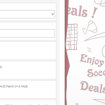
ł)
-25 Patch (+16.94zł)