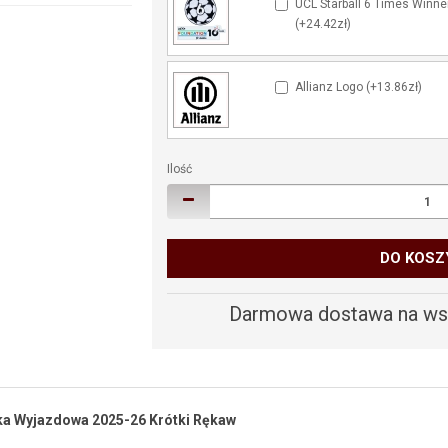
UCL Starball 6 Times Winne
(+24.42zł)
Allianz Logo (+13.86zł)
Ilość
DO KOSZ
Darmowa dostawa na wsz
ka Wyjazdowa 2025-26 Krótki Rękaw