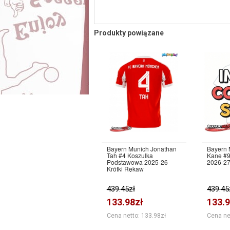
Produkty powiązane
Bayern Munich Jonathan
Bayern 
Tah #4 Koszulka
Kane #9
Podstawowa 2025-26
2026-27
Krótki Rękaw
439.45zł
439.45
133.98zł
133.9
Cena netto: 133.98zł
Cena ne