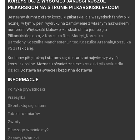
KORZYSTAJ Z WYSOKIEJ JAKOŚCI KOSZUL
PIŁKARSKICH NA STRONIE PILKARSKISKLEP.COM
Jesteśmy dumni z oferty koszulki piłkarskiej dla wszystkich fanów piłki
nożnej, w tym w pełni wydruku na zamówienie z własnym nazwiskiem i
numerem. Większość klubów piłkarskich shirta jest objęta
Koszulka Real Madryt,
Koszulka
Pilkarskisklep.com, z
,
Barcelony
Koszulka Manchester United
Koszulka Arsenalu
Koszulka
,
,
,
PSG
i tak dalej.
Kochamy piłkę nożną i staramy się dostarczać największy wybór
koszulki piłkarskie dla
koszulek online. Można tu również znaleźć
dzieci
. Dostawa na świecie i bezpłatna dostawa!
INFORMACJE
Polityka prywatności
Przesyłka
Skontaktuj się z nami
Tabela rozmiarów
Zwroty
Dlaczego właśnie my?
Zasady i Warunki