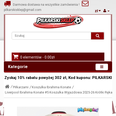
Darmowa dostawa na wszystkie zamówienia !
pilkarskisklep@gmail.com
zł
0 elementów - 0.00zł
Kategorie
Zyskaj
10%
rabatu powyżej
302
zł, Kod kuponu:
PILKARSKI
Piłkarzami
Koszulka Ibrahima Konate
Liverpool Ibrahima Konate #5 Koszulka Wyjazdowa 2025-26 Krótki Rękaw