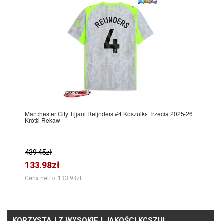
Manchester City Tijjani Reijnders #4 Koszulka Trzecia 2025-26
Krótki Rękaw
439.45zł
133.98zł
Cena netto: 133.98zł
KORZYSTAJ Z WYSOKIEJ JAKOŚCI KOSZUL