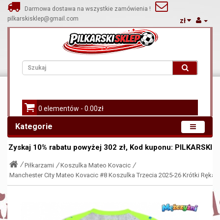
Darmowa dostawa na wszystkie zamówienia !
pilkarskisklep@gmail.com
zł
0 elementów - 0.00zł
Kategorie
Zyskaj
10%
rabatu powyżej
302
zł, Kod kuponu:
PILKARSKI
Piłkarzami
Koszulka Mateo Kovacic
Manchester City Mateo Kovacic #8 Koszulka Trzecia 2025-26 Krótki Rękaw