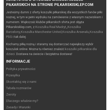
PIŁKARSKICH NA STRONIE PILKARSKISKLEP.COM
Jesteśmy dumni z oferty koszulki piłkarskiej dla wszystkich fanów piłki
nożnej, w tym w pełni wydruku na zamówienie z własnym nazwiskiem i
numerem. Większość klubów piłkarskich shirta jest objęta
Koszulka Real Madryt,
Koszulka
Pilkarskisklep.com, z
,
Barcelony
Koszulka Manchester United
Koszulka Arsenalu
Koszulka
,
,
,
PSG
i tak dalej.
Kochamy piłkę nożną i staramy się dostarczać największy wybór
koszulki piłkarskie dla
koszulek online. Można tu również znaleźć
dzieci
. Dostawa na świecie i bezpłatna dostawa!
INFORMACJE
Polityka prywatności
Przesyłka
Skontaktuj się z nami
Tabela rozmiarów
Zwroty
Dlaczego właśnie my?
Zasady i Warunki