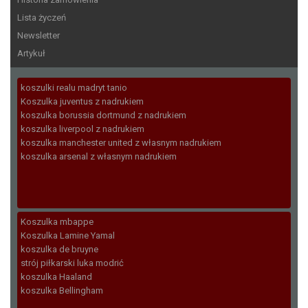
Lista życzeń
Newsletter
Artykuł
koszulki realu madryt tanio
Koszulka juventus z nadrukiem
koszulka borussia dortmund z nadrukiem
koszulka liverpool z nadrukiem
koszulka manchester united z własnym nadrukiem
koszulka arsenal z własnym nadrukiem
Koszulka mbappe
Koszulka Lamine Yamal
koszulka de bruyne
strój piłkarski luka modrić
koszulka Haaland
koszulka Bellingham