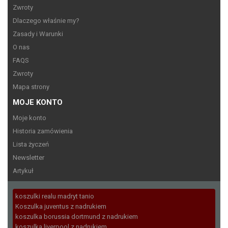
Zwroty
Dlaczego właśnie my?
Zasady i Warunki
O nas
FAQS
Zwroty
Mapa strony
MOJE KONTO
Moje konto
Historia zamówienia
Lista życzeń
Newsletter
Artykuł
koszulki realu madryt tanio
Koszulka juventus z nadrukiem
koszulka borussia dortmund z nadrukiem
koszulka liverpool z nadrukiem