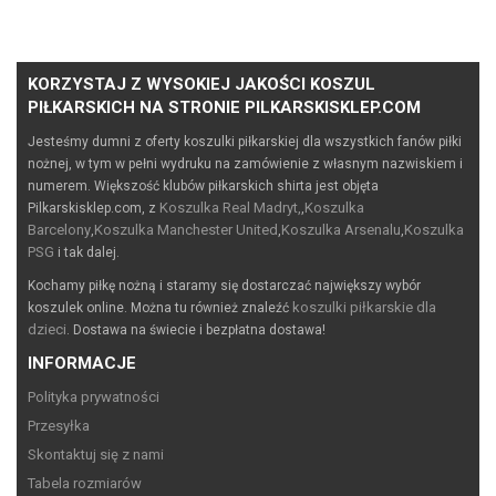
KORZYSTAJ Z WYSOKIEJ JAKOŚCI KOSZUL
PIŁKARSKICH NA STRONIE PILKARSKISKLEP.COM
Jesteśmy dumni z oferty koszulki piłkarskiej dla wszystkich fanów piłki
nożnej, w tym w pełni wydruku na zamówienie z własnym nazwiskiem i
numerem. Większość klubów piłkarskich shirta jest objęta
Koszulka Real Madryt,
Koszulka
Pilkarskisklep.com, z
,
Barcelony
Koszulka Manchester United
Koszulka Arsenalu
Koszulka
,
,
,
PSG
i tak dalej.
Kochamy piłkę nożną i staramy się dostarczać największy wybór
koszulki piłkarskie dla
koszulek online. Można tu również znaleźć
dzieci
. Dostawa na świecie i bezpłatna dostawa!
INFORMACJE
Polityka prywatności
Przesyłka
Skontaktuj się z nami
Tabela rozmiarów