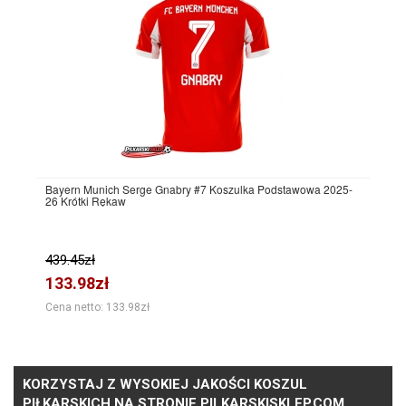
Bayern Munich Serge Gnabry #7 Koszulka Podstawowa 2025-
26 Krótki Rękaw
439.45zł
133.98zł
Cena netto: 133.98zł
KORZYSTAJ Z WYSOKIEJ JAKOŚCI KOSZUL
PIŁKARSKICH NA STRONIE PILKARSKISKLEP.COM