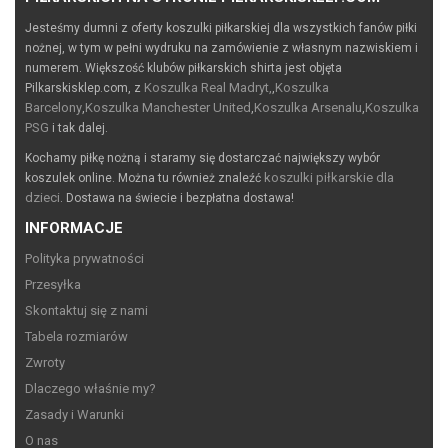
Jesteśmy dumni z oferty koszulki piłkarskiej dla wszystkich fanów piłki
nożnej, w tym w pełni wydruku na zamówienie z własnym nazwiskiem i
numerem. Większość klubów piłkarskich shirta jest objęta
Koszulka Real Madryt,
Koszulka
Pilkarskisklep.com, z
,
Barcelony
Koszulka Manchester United
Koszulka Arsenalu
Koszulka
,
,
,
PSG
i tak dalej.
Kochamy piłkę nożną i staramy się dostarczać największy wybór
koszulki piłkarskie dla
koszulek online. Można tu również znaleźć
dzieci
. Dostawa na świecie i bezpłatna dostawa!
INFORMACJE
Polityka prywatności
Przesyłka
Skontaktuj się z nami
Tabela rozmiarów
Zwroty
Dlaczego właśnie my?
Zasady i Warunki
O nas