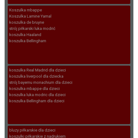
Koszulka mbappe
Koszulka Lamine Yamal
koszulka de bruyne
strój piłkarski luka modrić
koszulka Haaland
koszulka Bellingham
koszulka Real Madrid dla dzieci
koszulka liverpool dla dziecka
strój bayernu monachium dla dzieci
koszulka mbappe dla dzieci
koszulka luka modric dla dzieci
koszulka Bellingham dla dzieci
bluzy piłkarskie dla dzieci
koszulki piłkarskie z nadrukiem